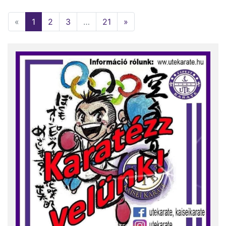
«
1
(current)
2
3
…
21
»