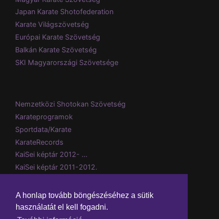
Japan Karate Shotofederation
Karate Világszövetség
Európai Karate Szövetség
Balkán Karate Szövetség
SKI Magyarországi Szövetsége
Nemzetközi Shotokan Szövetség
Karateprogramok
Sportdata/Karate
KarateRecords
KaiSei képtár 2012- ...
KaiSei képtár 2011-2012.
Csillebérci tábor 2008 (képtár)
Evezzvelem
A honlap tovább böngészéséhez a sütik
használatát el kell fogadni.