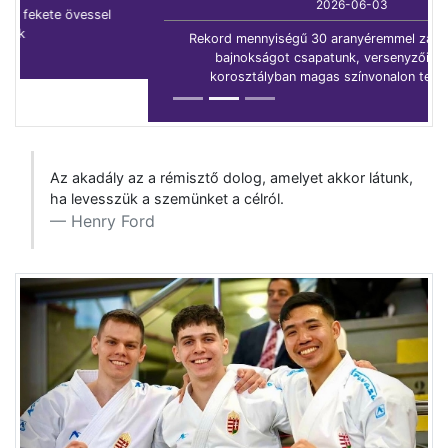
2026-06-03
Rekord mennyiségű 30 aranyéremmel zárta a Magyar-
bajnokságot csapatunk, versenyzőink minden
korosztályban magas színvonalon teljesítettek.
Az akadály az a rémisztő dolog, amelyet akkor látunk,
ha levesszük a szemünket a célról.
Henry Ford